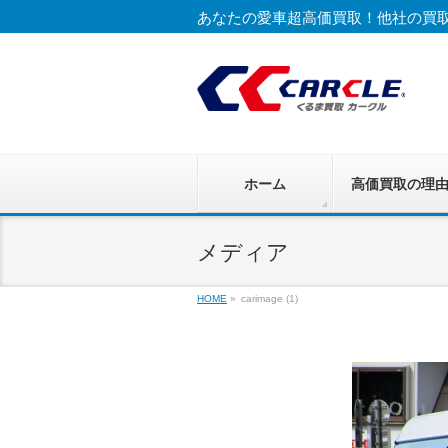
あなたの愛車超高価買取！他社の買
ホーム
高価買取の理
メディア
HOME
»
carimage (1)