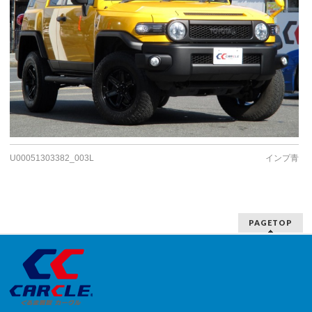
U00051303382_003L
インプ青
PAGETOP