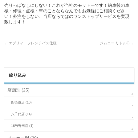
売りっぱなしにしない！これが当社のモットーです！納車後の車
検・修理・点検・車のことならなんでもお気軽にご相談くださ
い！外注をしない、当店ならではのワンストップサービスを実現
致します！
←
エブリィ フレンチバス仕様
ジムニー リトルG
→
絞り込み
店舗別 (25)
四街道店 (10)
八千代店 (14)
16号野田店 (1)