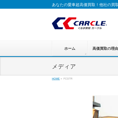
あなたの愛車超高価買取！他社の買
ホーム
高価買取の理
メディア
HOME
»
FCGTR