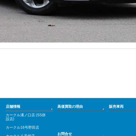
店舗情報
高価買取の理由
販売車両
カークル溝ノ口店 (SS併
設店)
カークル16号野田店
お問合せ