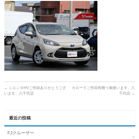
←
シエンタHVご売却ありがとうござ
カローラご売却有難う御座います。八
います。八千代店
千代店
→
最近の投稿
FJクルーザー