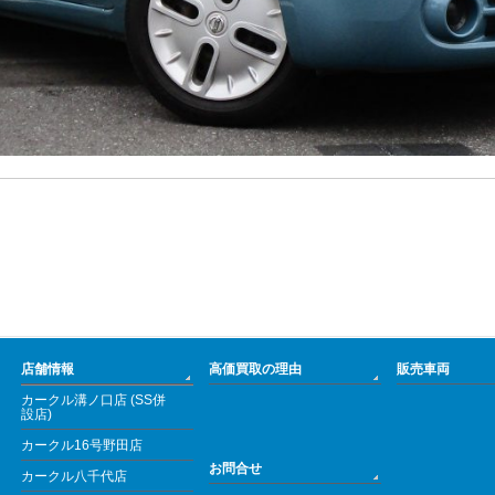
店舗情報
高価買取の理由
販売車両
カークル溝ノ口店 (SS併
設店)
カークル16号野田店
お問合せ
カークル八千代店