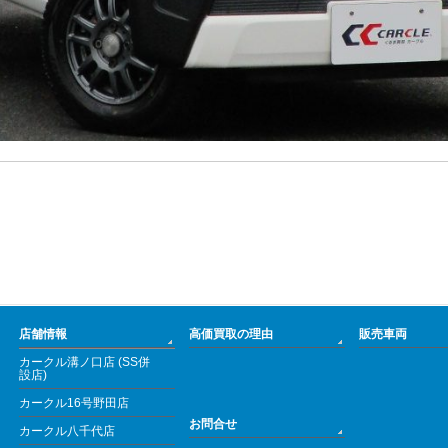
店舗情報
高価買取の理由
販売車両
カークル溝ノ口店 (SS併
設店)
カークル16号野田店
お問合せ
カークル八千代店