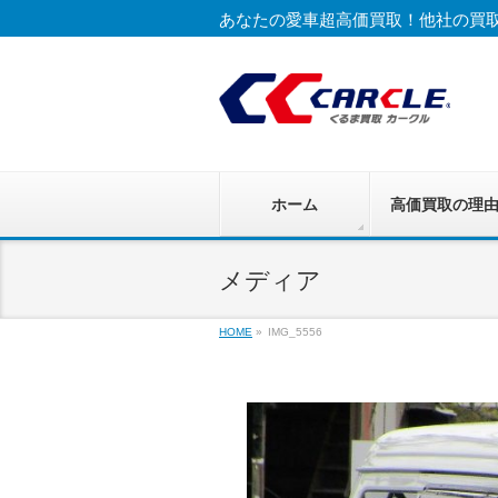
あなたの愛車超高価買取！他社の買
ホーム
高価買取の理
メディア
HOME
»
IMG_5556