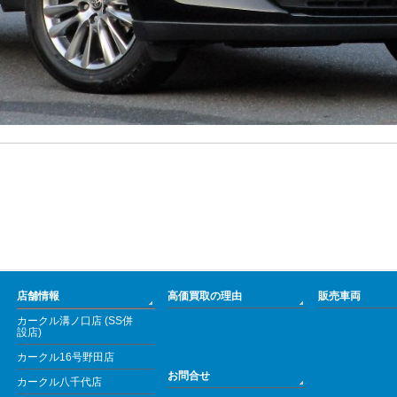
店舗情報
高価買取の理由
販売車両
カークル溝ノ口店 (SS併
設店)
カークル16号野田店
お問合せ
カークル八千代店