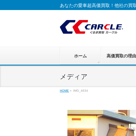
あなたの愛車超高価買取！他社の買
ホーム
高価買取の理
メディア
HOME
»
IMG_4634