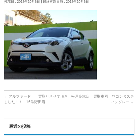
投稿日 : 2018年10月6日
最終更新日時 : 2018年10月6日
←
アルファード 買取りさせて頂き
松戸高塚店 買取車両 ワゴンＲステ
ました！！ 16号野田店
ィングレー
→
最近の投稿